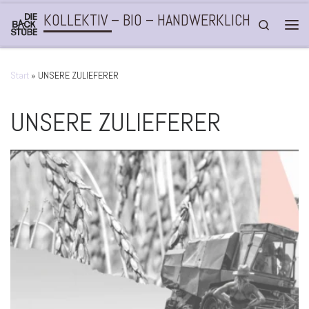
KOLLEKTIV – BIO – HANDWERKLICH
Zum Inhalt springen
Search
Men
Start
»
UNSERE ZULIEFERER
UNSERE ZULIEFERER