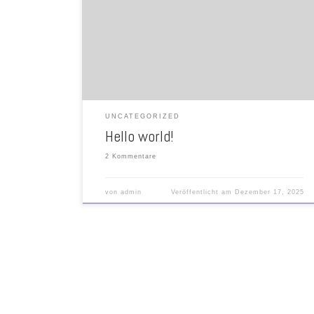
Welcome to WordPress. This is your first post. Edit or
delete it, then start writing!
UNCATEGORIZED
Hello world!
2 Kommentare
von
admin
Veröffentlicht am
Dezember 17, 2025